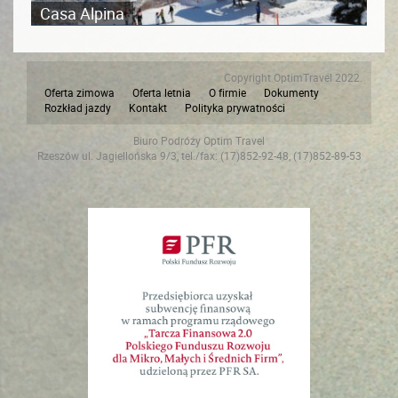
Casa Alpina
Copyright OptimTravel 2022.
Oferta zimowa
Oferta letnia
O firmie
Dokumenty
Rozkład jazdy
Kontakt
Polityka prywatności
Biuro Podróży Optim Travel
Rzeszów ul. Jagiellońska 9/3, tel./fax: (17)852-92-48, (17)852-89-53