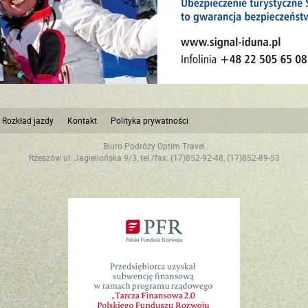
Rozkład jazdy
Kontakt
Polityka prywatności
Biuro Podróży Optim Travel
Rzeszów ul. Jagiellońska 9/3, tel./fax: (17)852-92-48, (17)852-89-53