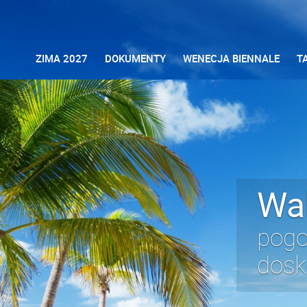
ZIMA 2027
DOKUMENTY
WENECJA BIENNALE
T
Wa
pogo
dosk