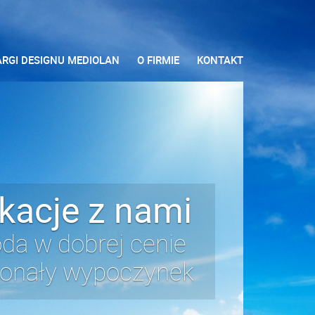
ARGI DESIGNU MEDIOLAN
O FIRMIE
KONTAKT
kacje z nami
da w dobrej cenie
onały wypoczynek