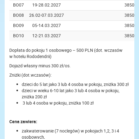
BO07
19-28.02.2027
3850
BO08
26.02-07.03.2027
3850
BO09
05-14.03.2027
3850
BO10
12-21.03.2027
3850
Dopłata do pokoju 1 osobowego – 500 PLN (dot. wczasów
w hotelu Rododendrii)
Dojazd własny minus 300 zł/os.
Zniżki (dot.wczasów):
dzieci do 5 lat jako 3 lub 4 osoba w pokoju, zniżka 300 zł
dzieci w wieku 6-10 lat jako 3 lub 4 osoba w pokoju,
zniżka 200 zł
3 lub 4 osoba w pokoju, zniżka 100 zł
Cena zawiera:
zakwaterowanie (7 noclegów) w pokojach 1,2, 3 i 4
osobowych,