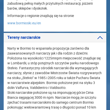
zabudową pełną małych przytulnych restauracji, pizzerii
barów, sklepów i dyskotek.
Informacje o regionie znajdują się na stronie
www.bormioski.eu/en
Tereny narciarskie
Narty w Bormio to wspaniała propozycja zarówno dla
zaawansowanych narciarzy jak i dla rodzin z dziećmi.
Położona na wysokości 1225mnpm miejscowość znajduje się
w Lombardii, u stóp potężnych szczytów parku narodowego
Stelvio. Fantastyczny ośrodek narciarski dla wymagających
narciarzy, słynie z zawodów Mistrzostw Świata rozgrywanych
na stoku „Stelvio” w 1985 i 2005 roku a także Pucharu Świata
w narciarstwie alpejskim. Bormio położone jest na styku 3
dolin Valfurva, Valdidentro i Valdisotto.
Stoki narciarskie położone są na imponującej górze Cima
Bianca sięgającej 3000 m npm. Narciarze mogą ze szczytu
zjechać trasami narciarskimi do samego centrum Bormio
pokonując wielowariantową trasę o długości ponad 10 km