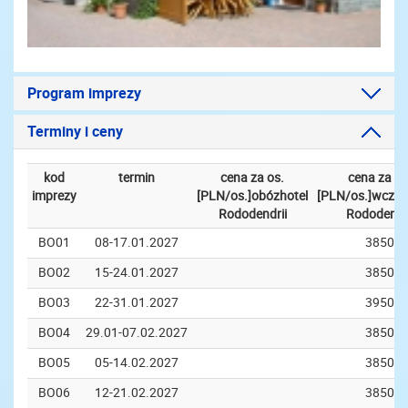
Program imprezy
Terminy i ceny
kod
termin
cena za os.
cena za os
imprezy
[PLN/os.]obózhotel
[PLN/os.]wczas
Rododendrii
Rododendri
BO01
08-17.01.2027
3850
BO02
15-24.01.2027
3850
BO03
22-31.01.2027
3950
BO04
29.01-07.02.2027
3850
BO05
05-14.02.2027
3850
BO06
12-21.02.2027
3850