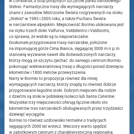
w Lombardii, u stóp potężnych szczytów parku narodowego
Stelvio. Fantastyczna trasy dla wymagających narciarzy
znane z zawodów Mistrzostw Świata rozgrywanych na stoku
„Stelvio” w 1985 i 2005 roku, a także Pucharu Świata
w narciarstwie alpejskim. Miejscowość Bormio ulokowana jest
na styku trzech dolin Valfurva, Valdidentro i Valdisotto,
co sprawia, że widoki są tu niepowtarzalne.
Doskonale przygotowane trasy narciarskie, położone
na imponującej górze Cima Bianca, sięgającej 3000 m n.p.m.
stanowią wyzwanie nawet dla doświadczonych narciarzy,
którzy mogą ze szczytu zjechać do samego centrum Bormio
pokonując wielowariantową trasę o długości ponad dziesięciu
kilometrów i 1800 metrów przewyższenia.
Narty w Bormio to propozycja również dla mniej
wymagających narciarzy, którzy znajdą tu również dobrze
przygotowane łagodne stoki. Dobrym miejscem dla rodzin
z dziećmi są stoki w pobliskiej Isolacci lub Santa Caterinie.
Wszystkie trzy miejscowości oferują łącznie około sto
kilometrów tras narciarskich obsługiwanych przez trzydzieści
dziewięć wyciągów.
Bormio to również uzdrowisko termalne o tradycjach
sięgających 2000 lat wstecz. Wieczory warto spędzić
w zabytkowym centrum z charakterystyczną regionalną