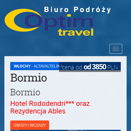
Toggle
navigati
od 3850
WŁOCHY
- ALTAVALTELINA
cena od
PLN
Bormio
Bormio
Hotel Rododendri*** oraz
Rezydencja Ables
OBOZY I WCZASY