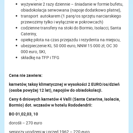
wyżywienie 2 razy dziennie – śniadanie w formie bufetu,
obiadokolacja serwowana (napoje dodatkowo płatne),
transport autokarem (1 parę/os sprzętu narciarskiego
przewozimy tylko i wyłącznie w pokrowcach)
codzienne transfery na stoki do Bormio, Isolacci, Santa
Cateriny,
opiekę pilota na czas przejazdu i rezydenta na miejscu,
ubezpieczenie KL 50 000 euro, NNW 15 000 zł, OC 30
000 euro, SKI,
składkę na TFP i TFG
Cena nie zawiera:
karnetów, t
aksy klimatycznej w wysokości 2 EURO/os/dzień
(osoba powyżej 12 lat), n
apojów do obiadokolacji.
Ceny 6 dniowych karnetów 4 Valli (Santa Caterina, Isolacia,
Bormio) dot. wczasów w hotelu Rododendrii:
BO 01,02,03, 10
dorośli – 270 euro
seniorzy urodzeni w i przed 1962 – 220 euro