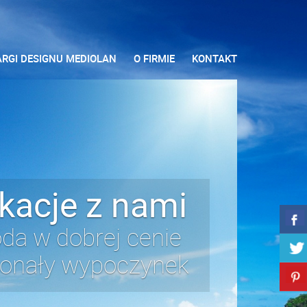
ARGI DESIGNU MEDIOLAN
O FIRMIE
KONTAKT
kacje z nami
da w dobrej cenie
onały wypoczynek