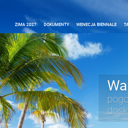
ZIMA 2027
DOKUMENTY
WENECJA BIENNALE
T
Wa
pogo
dosk