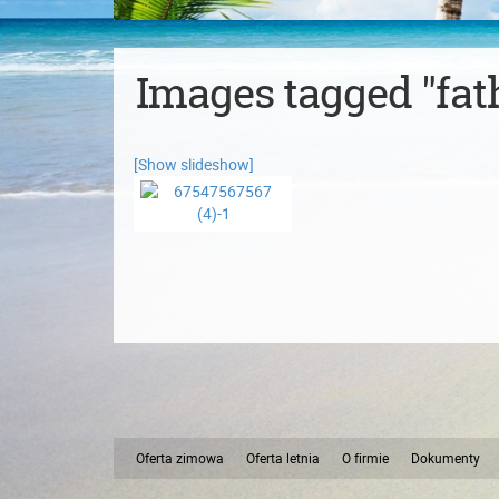
Images tagged "fat
[Show slideshow]
Oferta zimowa
Oferta letnia
O firmie
Dokumenty