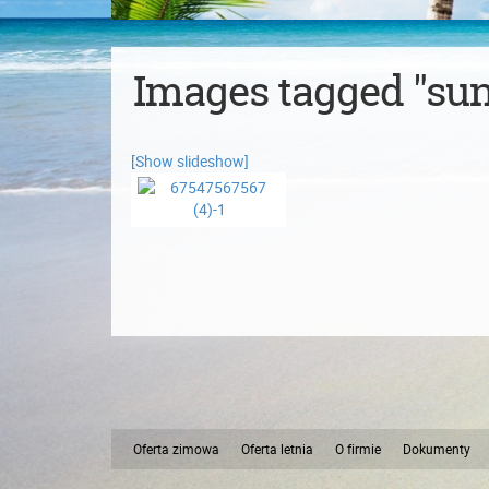
Images tagged "sun
[Show slideshow]
Oferta zimowa
Oferta letnia
O firmie
Dokumenty