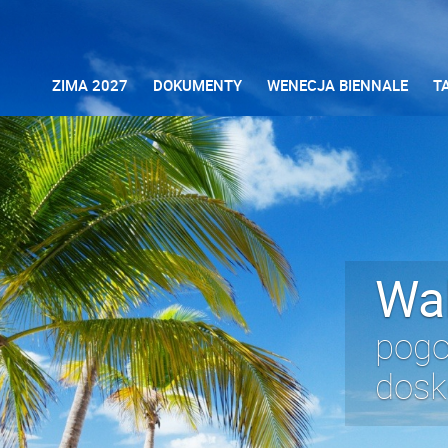
ZIMA 2027
DOKUMENTY
WENECJA BIENNALE
T
Wa
pogo
dosk