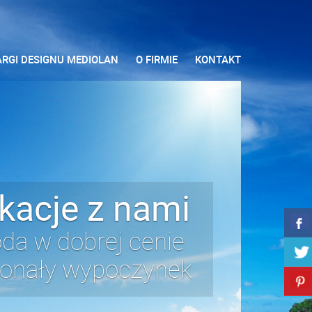
ARGI DESIGNU MEDIOLAN
O FIRMIE
KONTAKT
kacje z nami
da w dobrej cenie
onały wypoczynek