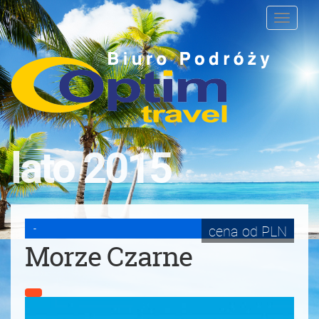
Toggle
navigati
lato 2015
-
cena od
PLN
Morze Czarne