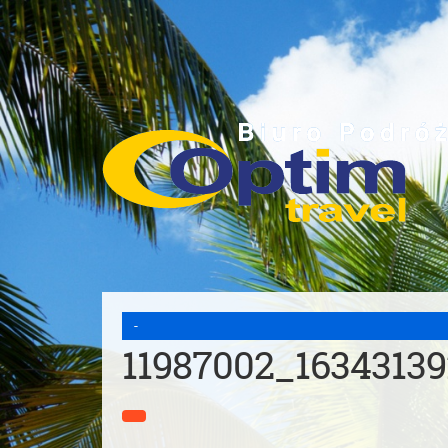
-
11987002_1634313