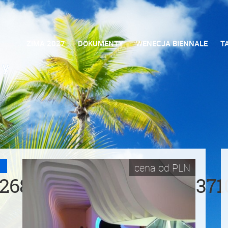
ZIMA 2027
DOKUMENTY
WENECJA BIENNALE
T
cena od
PLN
926837126_14990361583371