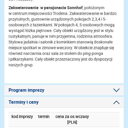
Zakwaterowanie w pensjonacie Sonnhof
, położonym
w centrum miejscowości Trodena. Zakwaterowanie w bardzo
przytulnych, gustownie urządzonych pokojach 2,3,4 i 5-
osobowych z łazienkami. W pokojach 4, 5-osobowych mogą
wystąpić łóżka piętrowe. Cały obiekt urządzony jest w stylu
rustykalnym, panuje w nim przyjemna, rodzinna atmosfera.
Stylowa jadalnia i salonik z kominkiem stanowią doskonałe
miejsce spotkań w zimowe wieczory. W obiekcie znajduje się
również narciarnia oraz sala ze stołem do ping-ponga
i piłkarzykami. Cały obiekt przeznaczony jest do dyspozycji
naszych grup.
Program imprezy
Terminy i ceny
kod imprezy
termin
cena za os.wczasy
[PLN]