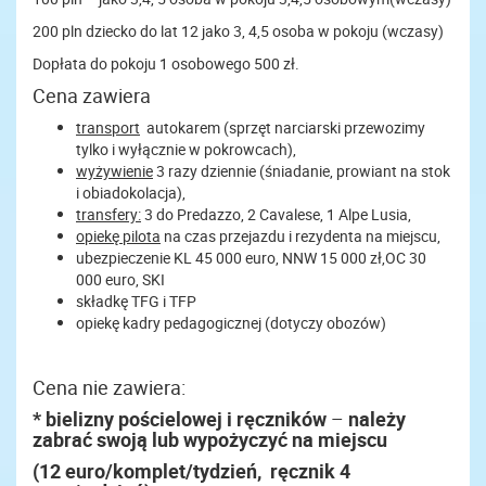
200 pln dziecko do lat 12 jako 3, 4,5 osoba w pokoju (wczasy)
Dopłata do pokoju 1 osobowego 500 zł.
Cena zawiera
transport
autokarem (sprzęt narciarski przewozimy
tylko i wyłącznie w pokrowcach),
wyżywienie
3 razy dziennie (śniadanie, prowiant na stok
i obiadokolacja),
transfery:
3 do Predazzo, 2 Cavalese, 1 Alpe Lusia,
opiekę pilota
na czas przejazdu i rezydenta na miejscu,
ubezpieczenie KL 45 000 euro, NNW 15 000 zł,OC 30
000 euro, SKI
składkę TFG i TFP
opiekę kadry pedagogicznej (dotyczy obozów)
Cena nie zawiera:
* bielizny pościelowej i ręczników
–
należy
zabrać swoją lub wypożyczyć na miejscu
(12 euro/komplet/tydzień, ręcznik 4