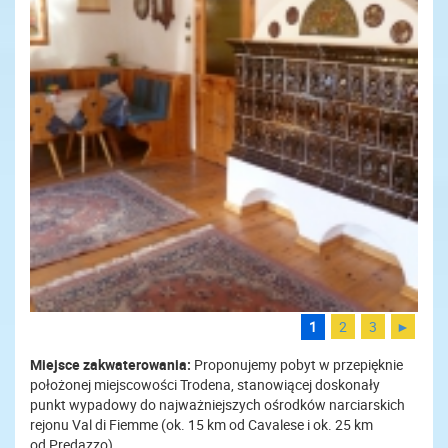
1
2
3
►
Miejsce zakwaterowania:
Proponujemy pobyt w przepięknie
położonej miejscowości Trodena, stanowiącej doskonały
punkt wypadowy do najważniejszych ośrodków narciarskich
rejonu Val di Fiemme (ok. 15 km od Cavalese i ok. 25 km
od Predazzo).