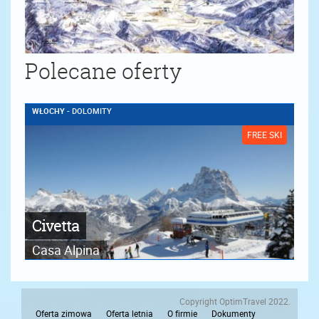
Polecane oferty
WŁOCHY
- DOLOMITY
FREE SKI
Civetta
Casa Alpina
Copyright OptimTravel 2022.
Oferta zimowa
Oferta letnia
O firmie
Dokumenty