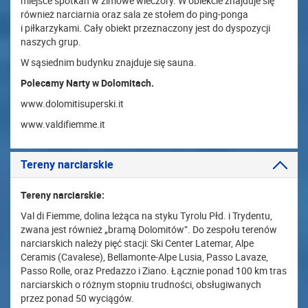
miejsce spotkań w zimowe wieczory. W obiekcie znajduje się
również narciarnia oraz sala ze stołem do ping-ponga
i piłkarzykami. Cały obiekt przeznaczony jest do dyspozycji
naszych grup.
W sąsiednim budynku znajduje się sauna.
Polecamy Narty w Dolomitach.
www.dolomitisuperski.it
www.valdifiemme.it
Tereny narciarskie
Tereny narciarskie:
Val di Fiemme, dolina leżąca na styku Tyrolu Płd. i Trydentu,
zwana jest również „bramą Dolomitów”. Do zespołu terenów
narciarskich należy pięć stacji: Ski Center Latemar, Alpe
Ceramis (Cavalese), Bellamonte-Alpe Lusia, Passo Lavaze,
Passo Rolle, oraz Predazzo i Ziano. Łącznie ponad 100 km tras
narciarskich o różnym stopniu trudności, obsługiwanych
przez ponad 50 wyciągów.