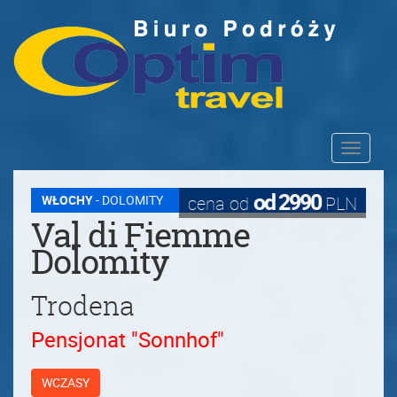
Toggle
navigati
od 2990
WŁOCHY
- DOLOMITY
cena od
PLN
Val di Fiemme
Dolomity
Trodena
Pensjonat "Sonnhof"
WCZASY