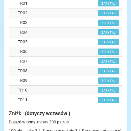
TR01
ZAPYTAJ
TR02
ZAPYTAJ
TR03
ZAPYTAJ
TR04
ZAPYTAJ
TR05
ZAPYTAJ
TR06
ZAPYTAJ
TR07
ZAPYTAJ
TR08
ZAPYTAJ
TR09
ZAPYTAJ
TR10
ZAPYTAJ
TR11
ZAPYTAJ
Zniżki:
(dotyczy wczasów )
Dojazd własny minus 300 pln/os
100 pln – jako 3,4, 5 osoba w pokoju 3,4,5 osobowym(wczasy)