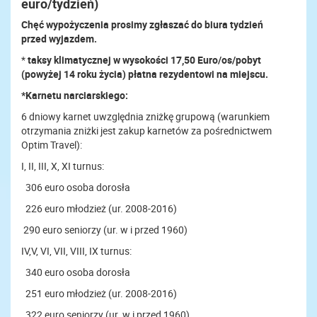
euro/tydzień)
Chęć wypożyczenia prosimy zgłaszać do biura tydzień
przed wyjazdem.
*
taksy klimatycznej w wysokości 17,50 Euro/os/pobyt
(powyżej 14 roku życia) płatna rezydentowi na miejscu.
*Karnetu narciarskiego:
6 dniowy karnet uwzględnia zniżkę grupową (warunkiem
otrzymania zniżki jest zakup karnetów za pośrednictwem
Optim Travel):
I, II, III, X, XI turnus:
306 euro osoba dorosła
226 euro młodzież (ur. 2008-2016)
290 euro seniorzy (ur. w i przed 1960)
IV,V, VI, VII, VIII, IX turnus:
340 euro osoba dorosła
251 euro młodzież (ur. 2008-2016)
322 euro seniorzy (ur. w i przed 1960)