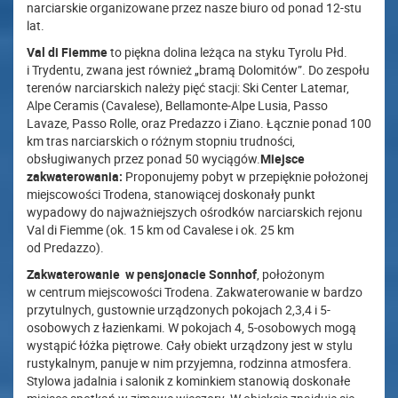
narciarskie organizowane przez nasze biuro od ponad 12-stu
lat.
Val di Fiemme
to piękna dolina leżąca na styku Tyrolu Płd.
i Trydentu, zwana jest również „bramą Dolomitów”. Do zespołu
terenów narciarskich należy pięć stacji: Ski Center Latemar,
Alpe Ceramis (Cavalese), Bellamonte-Alpe Lusia, Passo
Lavaze, Passo Rolle, oraz Predazzo i Ziano. Łącznie ponad 100
km tras narciarskich o różnym stopniu trudności,
obsługiwanych przez ponad 50 wyciągów.
Miejsce
zakwaterowania:
Proponujemy pobyt w przepięknie położonej
miejscowości Trodena, stanowiącej doskonały punkt
wypadowy do najważniejszych ośrodków narciarskich rejonu
Val di Fiemme (ok. 15 km od Cavalese i ok. 25 km
od Predazzo).
Zakwaterowanie w pensjonacie Sonnhof
, położonym
w centrum miejscowości Trodena. Zakwaterowanie w bardzo
przytulnych, gustownie urządzonych pokojach 2,3,4 i 5-
osobowych z łazienkami. W pokojach 4, 5-osobowych mogą
wystąpić łóżka piętrowe. Cały obiekt urządzony jest w stylu
rustykalnym, panuje w nim przyjemna, rodzinna atmosfera.
Stylowa jadalnia i salonik z kominkiem stanowią doskonałe