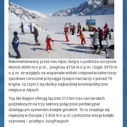
Rekomendowany przez nas rejon, leżący u podnóża szczytów
Mönch 4099 m n.p.m., Jungfrau 4158 m n.p.m. i Eiger 3970 m
n.p.m. ze względu na wspaniałe widoki i niepowtarzalne trasy
zjazdowe corocznie przyciąga tysiące narciarzy z ponad 70
krajów, co czyni z tej okolicy najbardziej kosmopolityczne
miejsce w Alpach.
Top Ski Region oferują łącznie 213 km tras narciarskich
podzielonych na trzy sektory połączone perfekcyjnie
działającym systemem kolejek górskich. To tu znajduje się
najwyżej w Europie ( 3 454 m n.p.m.) położona stacja kolejki
szynowej – przełęcz Jungfraujoch.