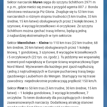
Sektor narciarski
Muren
sięga do szczytu Schilthorn 2971 m
n.p.m., gdzie mieści się znana z przygód agenta 007 J. Bonda
obrotowa restauracja Piz Gloria. Znajduje się tu 53 km tras
narciarskich o różnym stopniu trudności (5 km trudne, 33 km
średnie, 15 km łatwe) obsługiwanych przez 2 kolejki linowe, 3
szynowe, 4 wyciągi krzesełkowe i 4 orczykowe. Ze szczytu
Schilthorn można zjechać trasą Inferno, będącą jedną
z najbardziej ekstremalnych w tym sektorze.
Sektor
Mannlichen
–
Kleine
to 110 km tras (22 km trudne, 68
km średnie, 20 km łatwe) obsługiwanych przez 1 kolejkę
linową, 1 gondolową, 3 szynowe, 8 wyciągów krzesełkowych
i 5 orczykowych (22 tys. os./godz.). Tu jeździmy we wspaniałej
scenerii pod największą w Europie ścianą wspinaczkową Eiger
Nord Wand. Wyzwaniem dla każdego jest zjazd najdłuższą
i jedną z najtrudniejszych w Europie pucharową trasą biegu
zjazdowego Lauberhorn do Wengen. Startujący na tej trasie
zawodnicy niejednokrotnie przekraczają prędkość 150 km/h.
Sektor
First
to 50 km tras (5 km trudne, 30 km średnie, 15 km
łatwe) – 1 kolejka gondolowa, 3 wyciągi krzesełkowe, 7
orczyków. To teren doskonały dla początkujących i średnio
zaawansowanych narciarzy. Dodatkową atrakcję stanowi