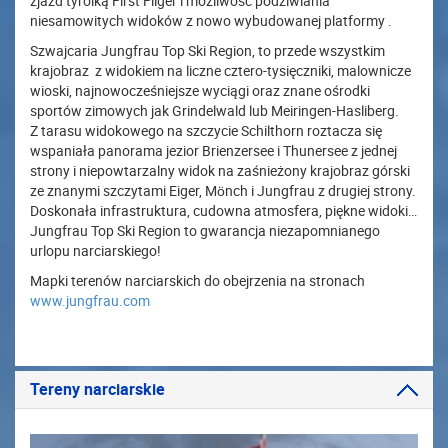
zjazd tyrolką First Fliger i możliwość podziwiania
niesamowitych widoków z nowo wybudowanej platformy .
Szwajcaria Jungfrau Top Ski Region, to przede wszystkim
krajobraz z widokiem na liczne cztero-tysięczniki, malownicze
wioski, najnowocześniejsze wyciągi oraz znane ośrodki
sportów zimowych jak Grindelwald lub Meiringen-Hasliberg.
Z tarasu widokowego na szczycie Schilthorn roztacza się
wspaniała panorama jezior Brienzersee i Thunersee z jednej
strony i niepowtarzalny widok na zaśnieżony krajobraz górski
ze znanymi szczytami Eiger, Mönch i Jungfrau z drugiej strony.
Doskonała infrastruktura, cudowna atmosfera, piękne widoki…
Jungfrau Top Ski Region to gwarancja niezapomnianego
urlopu narciarskiego!
Mapki terenów narciarskich do obejrzenia na stronach
www.jungfrau.com
Tereny narciarskie