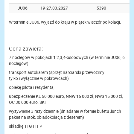
JU06
19-27.03.2027
5390
W terminie JU06, wyjazd do kraju w piątek wieczór po kolacji.
Cena zawiera:
7 noclegów w pokojach 1,2,3,4-osobowych (w terminie JU06, 6
noclegów)
transport autokarem (sprzęt narciarski przewozimy
tylko i wyłącznie w pokrowcach)
opiekę pilota i rezydenta,
ubezpieczenie KL 50 000 euro, NNW 15 000 zł, NWS 15 000 zł,
OC 30 000 euro, SKI
wyżywienie 3 razy dziennie (śniadanie w formie bufetu ,lunch
pakiet na stok, obiadokolacja z deserem)
składkę TFG i TFP