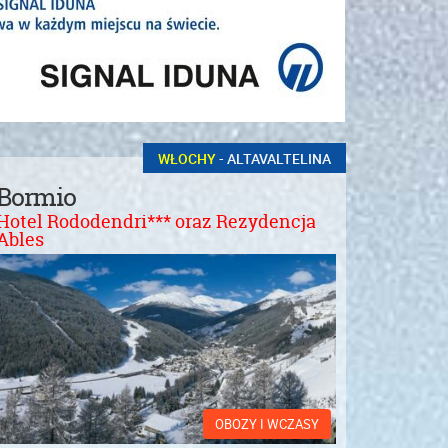
WŁOCHY
- ALTAVALTELINA
Bormio
Hotel Rododendri*** oraz Rezydencja
Ables
OBOZY I WCZASY