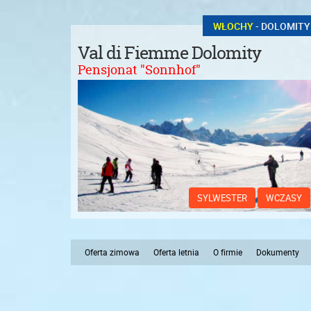
WŁOCHY
- DOLOMITY
Val di Fiemme Dolomity
Pensjonat "Sonnhof"
SYLWESTER
WCZASY
Oferta zimowa
Oferta letnia
O firmie
Dokumenty