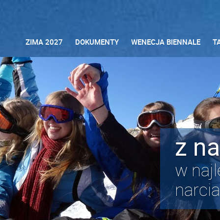
ZIMA 2027
DOKUMENTY
WENECJA BIENNALE
T
z na
w naj
narci