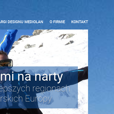
ARGI DESIGNU MEDIOLAN
O FIRMIE
KONTAKT
mi na narty
lepszych regionach
arskich Europy